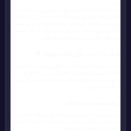
شود.
در درباره ما شرط بندی ایران و نیوزلند، تمرکز روی این است که
کاربران بتوانند روند بازی را بهتر درک کنند. به همین دلیل اطلاعات
به صورت مرحله ای و منظم در اختیار قرار گرفته تا تحلیل ها برای
همه افراد قابل استفاده باشد. این رویکرد کمک می کند تصمیم
گیری ها بر اساس داده های واقعی انجام شود.
هدف ما از بررسی بازی ایران و نیوزلند 🎯
در این بخش از درباره ما شرط بندی ایران و نیوزلند، هدف اصلی
ایجاد یک مسیر مشخص برای تحلیل بازی است. کاربران باید
بتوانند بدون نیاز به منابع مختلف، تمام اطلاعات مورد نیاز خود را
در یک صفحه پیدا کنند.
ایجاد درک بهتر از شرایط بازی
در این قسمت تلاش شده است شرایط کلی مسابقه، وضعیت دو
تیم و نکات تاثیرگذار به صورت ساده توضیح داده شود تا کاربران
بتوانند دید واضح تری داشته باشند.