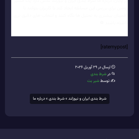
در پایان، درباره ما شرط بندی ایران و نیوزلند تلاش دارد یک مسیر
روشن برای بررسی این مسابقه ایجاد کند تا کاربران بتوانند با
اطمینان بیشتری به تحلیل ها نگاه کنند و انتخاب های دقیق تری
داشته باشند ⚽
[ratemypost]
⏲ ارسال در 29 آوریل 2026
📂 در
شرط بندی
✍️ توسط
شیر بت
شرط بندی ایران و نیوزلند
»
شرط بندی
»
درباره ما